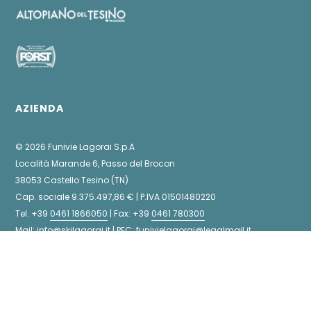
AZIENDA
©
2026 Funivie Lagorai S.p.A
Località Marande 6, Passo del Brocon
38053 Castello Tesino (TN)
Cap. sociale 9.375.497,86 € | P.IVA 01501480220
Tel. +39
0461 1866050
| Fax: +39
0461 780300
Mail:
info@skilagorai.it
| PEC:
funivielagorai@legalmail.it
Lavora con noi
Informativa sui Cookie
Informative sulla Privacy
CGN