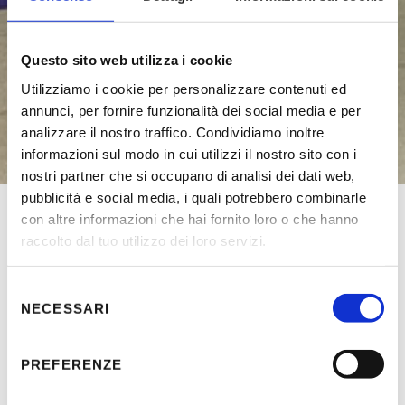
Questo sito web utilizza i cookie
Utilizziamo i cookie per personalizzare contenuti ed
annunci, per fornire funzionalità dei social media e per
analizzare il nostro traffico. Condividiamo inoltre
informazioni sul modo in cui utilizzi il nostro sito con i
nostri partner che si occupano di analisi dei dati web,
pubblicità e social media, i quali potrebbero combinarle
Funivie Lagorai a Passo Brocon
|
Scuola Italiana Sci
con altre informazioni che hai fornito loro o che hanno
Lagorai
raccolto dal tuo utilizzo dei loro servizi.
Selezione
NECESSARI
del
Scuola Italiana Sci
consenso
Lagorai
PREFERENZE