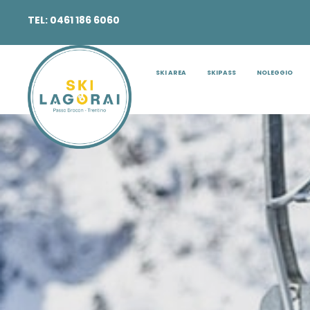
TEL:
0461 186 6060
EMAIL:
INFO@SKILAGORAI.IT
SKI AREA
SKIPASS
NOLEGGIO