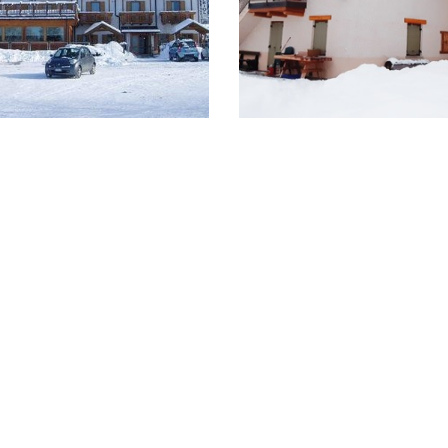
 due partecipanti a soggiorno.
del soggiorno totale
 30 giorni dal giorno di arrivo (restituzione dell’importo versato al netto delle 