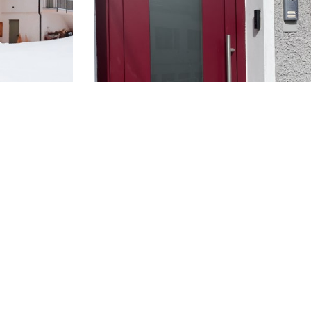
spese debitamente rendicontate)