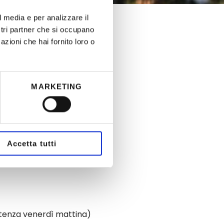
l media e per analizzare il
ostri partner che si occupano
azioni che hai fornito loro o
MARKETING
Trentino
Accetta tutti
dì in notturna”!
rtenza venerdì mattina)