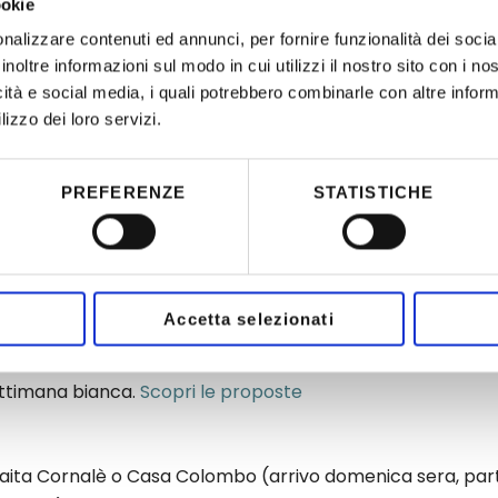
ookie
nalizzare contenuti ed annunci, per fornire funzionalità dei socia
tagione 2025-2026)
inoltre informazioni sul modo in cui utilizzi il nostro sito con i n
icità e social media, i quali potrebbero combinarle con altre inform
lizzo dei loro servizi.
no con Funivie Lagorai
PREFERENZE
STATISTICHE
da 334€ per una settimana bianca in 
Accetta selezionati
 utilizzo cucina + 5 giorni di skipass + 1 skipass del vener
ettimana bianca.
Scopri le proposte
 Baita Cornalè o Casa Colombo (arrivo domenica sera, pa