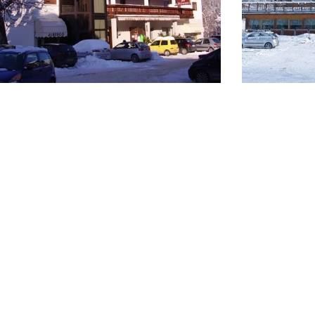
I prezzi di tutte le offerte sono da intendersi a persona, con un minimo di
Condizioni di pagamento/cancellazione: caparra alla prenotazione: 30% 
Saldo: entro 30 giorni dal giorno di arrivo // Cancellazione gratuita entro
Info e dettagli
https://settimanebianche.visitvalsugana.it/
L’offerta è valida fino ad esaurimento dei posti disponibili.