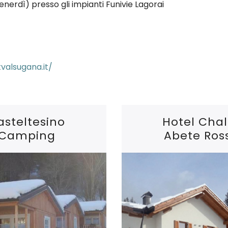
 venerdì) presso gli impianti Funivie Lagorai
valsugana.it/
asteltesino
Hotel Chal
Camping
Abete Ros