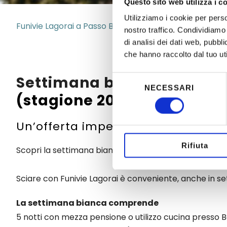
Questo sito web utilizza i c
Utilizziamo i cookie per perso
Funivie Lagorai a Passo Brocon
|
Settimana Bianca (s
nostro traffico. Condividiamo 
di analisi dei dati web, pubbl
che hanno raccolto dal tuo uti
Settimana bianca in Trenti
Selezione
NECESSARI
del
(stagione 2025-2026)
consenso
Un’offerta imperdibile a partire 
Rifiuta
Scopri la settimana bianca “5 notti in mezza pensione /
Sciare con Funivie Lagorai è conveniente, anche in s
La settimana bianca comprende
5 notti con mezza pensione o utilizzo cucina presso