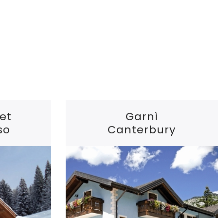
et
Garnì
so
Canterbury