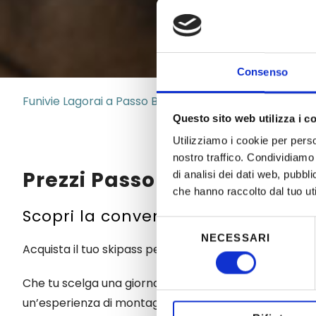
Consenso
Funivie Lagorai a Passo Brocon
|
Skipass
|
Prezzi
Questo sito web utilizza i c
Utilizziamo i cookie per perso
nostro traffico. Condividiamo 
Prezzi Passo Brocon 2025/2
di analisi dei dati web, pubbl
che hanno raccolto dal tuo uti
Scopri la convenienza di sciare ne
Selezione
NECESSARI
del
Acquista il tuo skipass per la Ski Area Funivie Lagorai
consenso
Che tu scelga una giornata di sci in famiglia, un’uscita
un’esperienza di montagna completa.