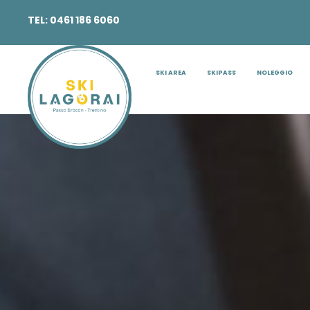
TEL:
0461 186 6060
EMAIL:
INFO@SKILAGORAI.IT
SKI AREA
SKIPASS
NOLEGGIO