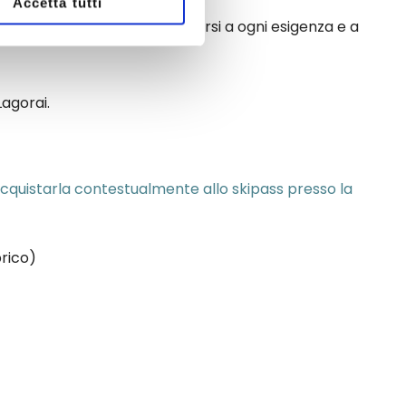
Accetta tutti
giornalieri, pensati per adattarsi a ogni esigenza e a
Lagorai.
cquistarla contestualmente allo skipass presso la
brico)