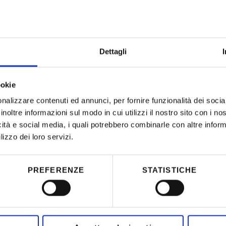
Dettagli
ookie
nalizzare contenuti ed annunci, per fornire funzionalità dei socia
inoltre informazioni sul modo in cui utilizzi il nostro sito con i n
026 - Funivie Lagorai
icità e social media, i quali potrebbero combinarle con altre inform
lizzo dei loro servizi.
l cuore del Lagorai
PREFERENZE
STATISTICHE
 e vivi una giornata di neve autentica tra panorami, sport e
 tra amici o una discesa notturna sotto le stelle, il tuo sk