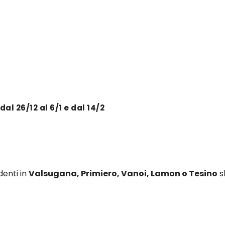
al 26/12 al 6/1 e dal 14/2
identi in
Valsugana, Primiero, Vanoi, Lamon o Tesino
s