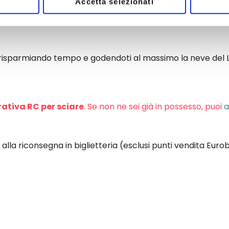
Accetta selezionati
5/26: tariffe giornaliere, mezza giornata, ore/punti e pluri
sta, risparmiando tempo e godendoti al massimo la neve del 
rativa RC per sciare
. Se non ne sei già in possesso, puoi
a
alla riconsegna in biglietteria (esclusi punti vendita Euro