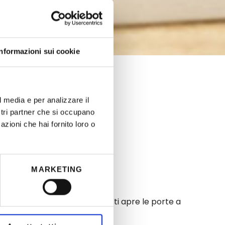
Informazioni sui cookie
l media e per analizzare il
ostri partner che si occupano
azioni che hai fornito loro o
MARKETING
 relax.
ipass giornaliero Passo Brocon ti apre le porte a